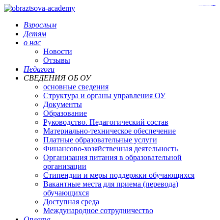
https://cwcases.com/article/alice-springs-unrest-police-charge-man-in-connection-with-kumanjayi-little-baby-s-death
https://secure.livechatinc.com/licence/10885812/v2/open_chat.cgi
mahjong ways 2
mahjong ways 2
acegaming888
acegaming888
EBET188
acegaming888
agen resmi piala dunia
acegaming888
acegaming888
EBET188
acegaming888
agen resmi piala dunia
acegaming888
acegaming888
acegaming888
acegaming888
acegaming888
acegaming888
acegaming888
acegaming888
acegaming888
acegaming888
acegaming888
acegaming888
acegaming888
acegaming888
acegaming888
MEGAWIN
MEGAWIN
acetoto888
acetoto888
qq365
qq365
slot maxwin
km789
acetoto888
acetoto888
qq365
qq365
slot maxwin
km789
cuan138
hk4d
Barca138
pay4d
pay4d
188bet
tototogel
188bet
hk4d
hK4d
gigaroyal
hk4d
Barca138
pay4d
pay4d
188bet
tototogel
188bet
hk4d
hK4d
slot20
slot gacor
slot dana
slot gacor
slot88
slot97
slot97
slot pulsa
slot97
slot97
toto jitu
slot dana
slot gacor
slot20
slot gacor
slot dana
slot gacor
slot88
slot97
slot97
slot pulsa
slot97
slot97
toto jitu
slot dana
slot gacor
slot dana
slot20
slot toto
plazaslot
slot qris
plazaslot
scatter hitam
slot qris
slot qris
plazaslot
slot qris
plazaslot
scatter hitam
slot qris
slot qris
plazaslot
Взрослым
Детям
о нас
Новости
Отзывы
Педагоги
СВЕДЕНИЯ ОБ ОУ
основные сведения
Структура и органы управления ОУ
Документы
Образование
Руководство. Педагогический состав
Материально-техническое обеспечение
Платные образовательные услуги
Финансово-хозяйственная деятельность
Организация питания в образовательной
организации
Стипендии и меры поддержки обучающихся
Вакантные места для приема (перевода)
обучающихся
Доступная среда
Международное сотрудничество
Оплата