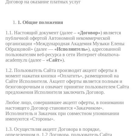
Договор на оказание платных услуг
1
. Общие положения
1.1. Настоящий документ (далее –
«Договор»
) является
публичной офертой Автономной некоммерческой
организации «Международная Академия Музыки Елены
Образцовой» (далее —
«Исполнитель»
), адресованной
пользователям веб-ресурса в сети Интернет obraztsova-
academy.ru (далее –
«Сайт»
).
1.2. Пользователь Сайта производит акцепт оферты в
момент нажатия кнопки «Оплатить», размещенной на
Сайте Исполнителя. Акцепт оферты является полным и
безоговорочным и означает принятие пользователем Сайта
предложения Исполнителя заключить Договор.
Любое лицо, совершившее акцепт оферты, в понимании
настоящего Договор становится «Заказчиком».
Исполнитель и Заказчик при совместном упоминании
именуются «Стороны».
1.3. Осуществляя акцепт Договора в порядке,
определенном п. 1.2 Договора, пользователь Сайта