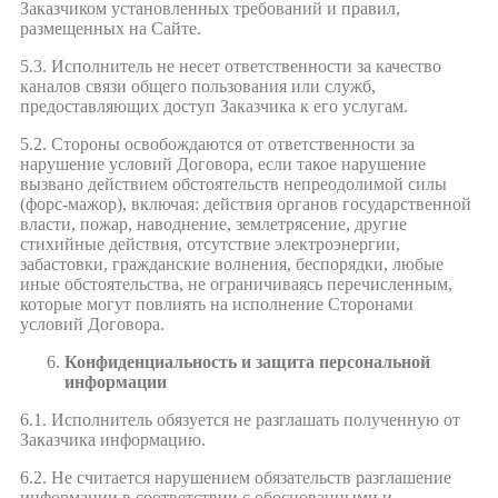
Заказчиком установленных требований и правил,
размещенных на Сайте.
5.3. Исполнитель не несет ответственности за качество
каналов связи общего пользования или служб,
предоставляющих доступ Заказчика к его услугам.
5.2. Стороны освобождаются от ответственности за
нарушение условий Договора, если такое нарушение
вызвано действием обстоятельств непреодолимой силы
(форс-мажор), включая: действия органов государственной
власти, пожар, наводнение, землетрясение, другие
стихийные действия, отсутствие электроэнергии,
забастовки, гражданские волнения, беспорядки, любые
иные обстоятельства, не ограничиваясь перечисленным,
которые могут повлиять на исполнение Сторонами
условий Договора.
Конфиденциальность и защита персональной
информации
6.1. Исполнитель обязуется не разглашать полученную от
Заказчика информацию.
6.2. Не считается нарушением обязательств разглашение
информации в соответствии с обоснованными и