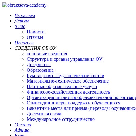
Взрослым
Детям
о нас
Новости
Отзывы
Педагоги
СВЕДЕНИЯ ОБ ОУ
основные сведения
Структура и органы управления ОУ
Документы
Образование
Руководство. Педагогический состав
Материально-техническое обеспечение
Платные образовательные услуги
Финансово-хозяйственная деятельность
Организация питания в образовательной организац
Стипендии и меры поддержки обучающихся
Вакантные места для приема (перевода) обучающих
Доступная среда
Международное сотрудничество
Оплата
Афиша
Елена