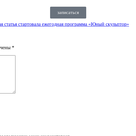
записаться
я статья
стартовала ежегодная программа «Юный скульптор»
ечены
*