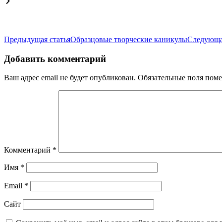
Предыдущая статья
Образцовые творческие каникулы
Следующа
Добавить комментарий
Ваш адрес email не будет опубликован.
Обязательные поля пом
Комментарий
*
Имя
*
Email
*
Сайт