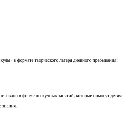
улы» в формате творческого лагеря дневного пребывания!
анизовано в форме нескучных занятий, которые помогут детям
е знания.