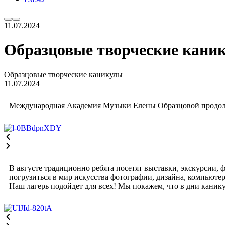
11.07.2024
Образцовые творческие кани
Образцовые творческие каникулы
11.07.2024
Международная Академия Музыки Елены Образцовой продолжа
В августе традиционно ребята посетят выставки, экскурсии, 
погрузиться в мир искусства фотографии, дизайна, компьютер
Наш лагерь подойдет для всех! Мы покажем, что в дни каникул