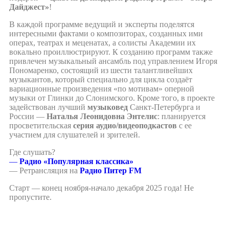
Дайджест»
!
В каждой программе ведущий и эксперты поделятся
интересными фактами о композиторах, созданных ими
операх, театрах и меценатах, а солисты Академии их
вокально проиллюстрируют. К созданию программ также
привлечен музыкальный ансамбль под управлением Игоря
Пономаренко, состоящий из шести талантливейших
музыкантов, который специально для цикла создаёт
вариационные произведения «по мотивам» оперной
музыки от Глинки до Слонимского. Кроме того, в проекте
задействован лучший
музыковед
Санкт-Петербурга и
России —
Наталья Леонидовна Энтелис
: планируется
просветительская
серия аудио/видеоподкастов
с ее
участием для слушателей и зрителей.
Где слушать?
—
Радио «Популярная классика»
— Ретрансляция на
Радио Питер FM
Старт — конец ноября-начало декабря 2025 года! Не
пропустите.