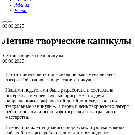
Афиша
Елена
06.06.2025
Летние творческие каникулы
Летние творческие каникулы
06.06.2025
В этот понедельник стартовала первая смена летнего
лагеря «Образцовые творческие каникулы»
Нашими педагогами была разработана и составлена
интересная и увлекательная программа по двум
направлениям «графический дизайн» и «музыкально-
театральные каникулы». В первый день творческого лагеря
ребята постигали основы фотографии и театрального
мастерства.
Впереди их ждет еще много творческих и увлекательных
событий, которые ребята точно запомнят надолго!