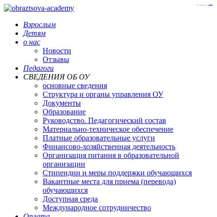
https://cwcases.com/article/alice-springs-unrest-police-charge-man-in-connection-with-kumanjayi-little-baby-s-death
https://secure.livechatinc.com/licence/10885812/v2/open_chat.cgi
mahjong ways 2
mahjong ways 2
acegaming888
acegaming888
EBET188
acegaming888
agen resmi piala dunia
acegaming888
acegaming888
EBET188
acegaming888
agen resmi piala dunia
acegaming888
acegaming888
acegaming888
acegaming888
acegaming888
acegaming888
acegaming888
acegaming888
acegaming888
acegaming888
acegaming888
acegaming888
acegaming888
acegaming888
acegaming888
MEGAWIN
MEGAWIN
acetoto888
acetoto888
qq365
qq365
slot maxwin
km789
acetoto888
acetoto888
qq365
qq365
slot maxwin
km789
cuan138
hk4d
Barca138
pay4d
pay4d
188bet
tototogel
188bet
hk4d
hK4d
gigaroyal
hk4d
Barca138
pay4d
pay4d
188bet
tototogel
188bet
hk4d
hK4d
slot20
slot gacor
slot dana
slot gacor
slot88
slot97
slot97
slot pulsa
slot97
slot97
toto jitu
slot dana
slot gacor
slot20
slot gacor
slot dana
slot gacor
slot88
slot97
slot97
slot pulsa
slot97
slot97
toto jitu
slot dana
slot gacor
slot dana
slot20
slot toto
plazaslot
slot qris
plazaslot
scatter hitam
slot qris
slot qris
plazaslot
slot qris
plazaslot
scatter hitam
slot qris
slot qris
plazaslot
Взрослым
Детям
о нас
Новости
Отзывы
Педагоги
СВЕДЕНИЯ ОБ ОУ
основные сведения
Структура и органы управления ОУ
Документы
Образование
Руководство. Педагогический состав
Материально-техническое обеспечение
Платные образовательные услуги
Финансово-хозяйственная деятельность
Организация питания в образовательной
организации
Стипендии и меры поддержки обучающихся
Вакантные места для приема (перевода)
обучающихся
Доступная среда
Международное сотрудничество
Оплата