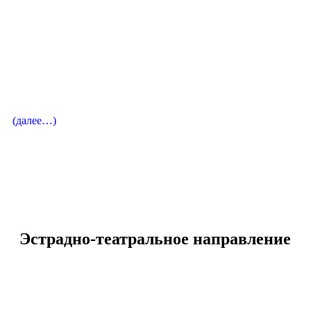
Дипломант международных конкурсов
Концертмейстер
Попов Игорь Игоревич
Лауреат международных конкурсов
(далее…)
вокальный педагог
Вассербаум Светлана Ивановна
Эстрадно-театральное направление
Вокальный педагог
Беляева Елена Александровна