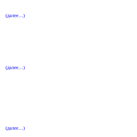
Певица / Меццо-сопрано
(далее…)
Вокальный педагог
Рубин Елена Ароновна
Певица / Лауреат международных конкурсов
(далее…)
Вокальный педагог
Балашова-Трифонова Светлана
Владимировна
Лауреат Международных конкурсов/сопрано
(далее…)