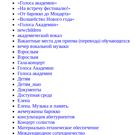
«Голоса академии»
«На встречу фестивалю!»
«От барокко до Моцарта»
«Волшебство Нового года»
«Голоса Академии»
newchildren
академический вокал
Вакантные места для приема (перевода) обучающихся
вечер вокальной музыки
Взрослым
Взрослым
Гала-концерт
Голоса Академии
Голоса академии
Детям
Детям_нью
Документы
Доступная среда
Елена
Елена. Музыка и память.
жемчужины барокко
консультация абитуриентов
Концерт солистов
Материально-техническое обеспечение
Международное сотрудничество