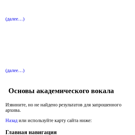
Заслуженная артистка России
(далее…)
хореограф
Корнева Наталья Александрова
лауреат международных конкурсов
(далее…)
Основы академического вокала
Извините, но не найдено результатов для запрошенного
архива.
Назад
или используйте карту сайта ниже:
Главная навигация