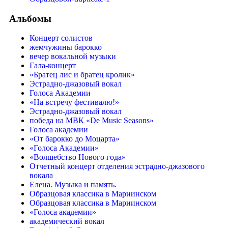
Альбомы
Концерт солистов
жемчужины барокко
вечер вокальной музыки
Гала-концерт
«Братец лис и братец кролик»
Эстрадно-джазовый вокал
Голоса Академии
«На встречу фестивалю!»
Эстрадно-джазовый вокал
победа на МВК «De Music Seasons»
Голоса академии
«От барокко до Моцарта»
«Голоса Академии»
«Волшебство Нового года»
Отчетный концерт отделения эстрадно-джазового
вокала
Елена. Музыка и память.
Образцовая классика в Мариинском
Образцовая классика в Мариинском
«Голоса академии»
академический вокал