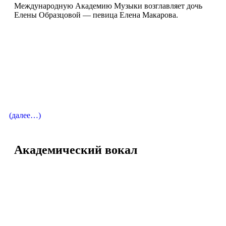
Международную Академию Музыки возглавляет дочь
Елены Образцовой — певица Елена Макарова.
Директор Академии
Макарова Елена Вячеславовна
Лауреат международных конкурсов
Певица / Меццо-сопрано
(далее…)
Академический вокал
Директор Академии
Макарова Елена Вячеславовна
Лауреат международных конкурсов