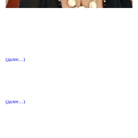
педагог фортепиано
Зорина Людмила Юрьевна
Пианистка, Заслуженный деятель культуры Российской
Федерации, Лауреат международных фестивалей-
конкурсов.
(далее…)
концертмейстер / коуч по вокалу
Теплякова Ирина Зиновьевна
(далее…)
Вокальный педагог
Зубко Оксана Геннадьевна