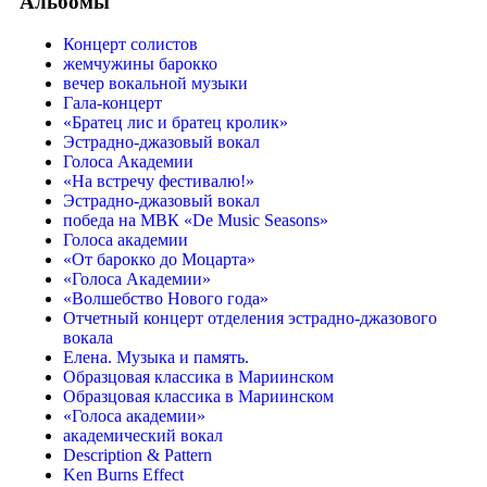
Альбомы
Концерт солистов
жемчужины барокко
вечер вокальной музыки
Гала-концерт
«Братец лис и братец кролик»
Эстрадно-джазовый вокал
Голоса Академии
«На встречу фестивалю!»
Эстрадно-джазовый вокал
победа на МВК «De Music Seasons»
Голоса академии
«От барокко до Моцарта»
«Голоса Академии»
«Волшебство Нового года»
Отчетный концерт отделения эстрадно-джазового
вокала
Елена. Музыка и память.
Образцовая классика в Мариинском
Образцовая классика в Мариинском
«Голоса академии»
академический вокал
Description & Pattern
Ken Burns Effect