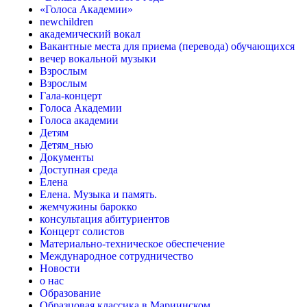
«Голоса Академии»
newchildren
академический вокал
Вакантные места для приема (перевода) обучающихся
вечер вокальной музыки
Взрослым
Взрослым
Гала-концерт
Голоса Академии
Голоса академии
Детям
Детям_нью
Документы
Доступная среда
Елена
Елена. Музыка и память.
жемчужины барокко
консультация абитуриентов
Концерт солистов
Материально-техническое обеспечение
Международное сотрудничество
Новости
о нас
Образование
Образцовая классика в Мариинском