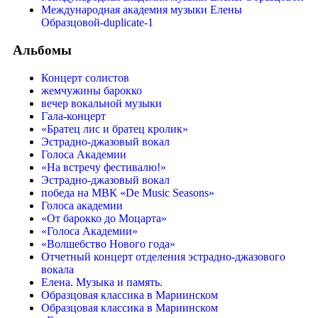
Международная академия музыки Елены
Образцовой-duplicate-1
Альбомы
Концерт солистов
жемчужины барокко
вечер вокальной музыки
Гала-концерт
«Братец лис и братец кролик»
Эстрадно-джазовый вокал
Голоса Академии
«На встречу фестивалю!»
Эстрадно-джазовый вокал
победа на МВК «De Music Seasons»
Голоса академии
«От барокко до Моцарта»
«Голоса Академии»
«Волшебство Нового года»
Отчетный концерт отделения эстрадно-джазового
вокала
Елена. Музыка и память.
Образцовая классика в Мариинском
Образцовая классика в Мариинском