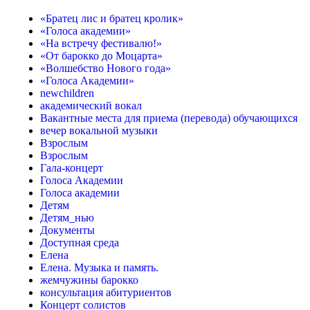
«Братец лис и братец кролик»
«Голоса академии»
«На встречу фестивалю!»
«От барокко до Моцарта»
«Волшебство Нового года»
«Голоса Академии»
newchildren
академический вокал
Вакантные места для приема (перевода) обучающихся
вечер вокальной музыки
Взрослым
Взрослым
Гала-концерт
Голоса Академии
Голоса академии
Детям
Детям_нью
Документы
Доступная среда
Елена
Елена. Музыка и память.
жемчужины барокко
консультация абитуриентов
Концерт солистов