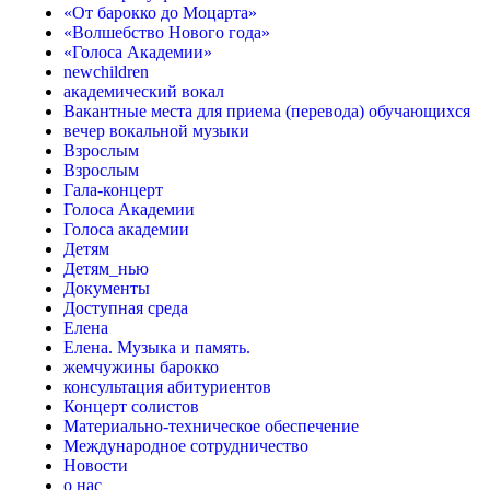
«От барокко до Моцарта»
«Волшебство Нового года»
«Голоса Академии»
newchildren
академический вокал
Вакантные места для приема (перевода) обучающихся
вечер вокальной музыки
Взрослым
Взрослым
Гала-концерт
Голоса Академии
Голоса академии
Детям
Детям_нью
Документы
Доступная среда
Елена
Елена. Музыка и память.
жемчужины барокко
консультация абитуриентов
Концерт солистов
Материально-техническое обеспечение
Международное сотрудничество
Новости
о нас