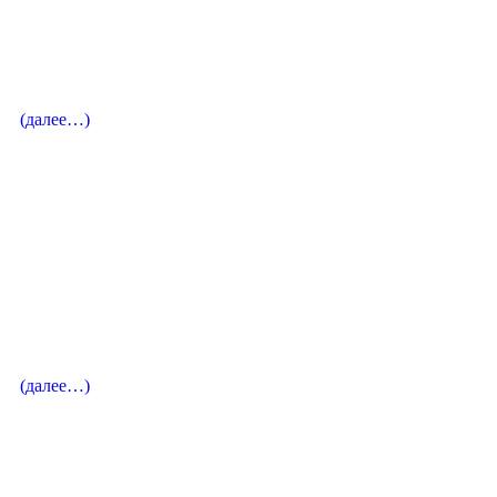
Руководитель направления. Вокальный педагог
Ковалева Ольга Игоревна
(далее…)
концертмейстер
Кулясова Мария Михайловна
концертмейстер
Самарина Елена Леонидовна
(далее…)
Вокальный педагог
Власова Наталья Сергеевна