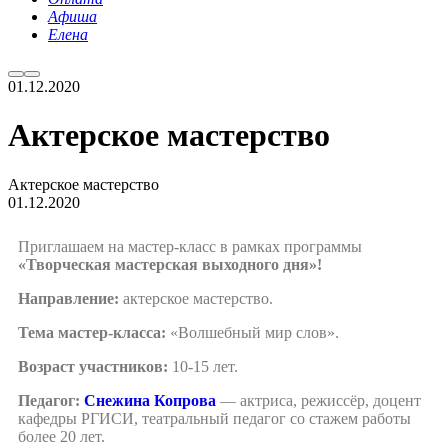
Афиша
Елена
01.12.2020
Актерское мастерство
Актерское мастерство
01.12.2020
Приглашаем на мастер-класс в рамках программы
«Творческая мастерская выходного дня»!
Направление:
актерское мастерство.
Тема мастер-класса:
«Волшебный мир слов».
Возраст участников:
10-15 лет.
Педагог:
Снежина Копрова
— актриса, режиссёр, доцент
кафедры РГИСИ, театральный педагог со стажем работы
более 20 лет.