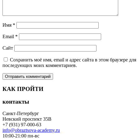
Имя
*
Email
*
Сайт
Сохранить моё имя, email и адрес сайта в этом браузере для
последующих моих комментариев.
КАК ПРОЙТИ
контакты
Санкт-Петербург
Невский проспект 35В
+7 (931) 97-000-63
info@obraztsova-academy.ru
10:00-21:00 пн-вс