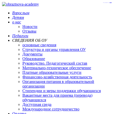
https://cwcases.com/article/alice-springs-unrest-police-charge-man-in-connection-with-kumanjayi-little-baby-s-death
https://secure.livechatinc.com/licence/10885812/v2/open_chat.cgi
mahjong ways 2
mahjong ways 2
acegaming888
acegaming888
EBET188
acegaming888
agen resmi piala dunia
acegaming888
acegaming888
EBET188
acegaming888
agen resmi piala dunia
acegaming888
acegaming888
acegaming888
acegaming888
acegaming888
acegaming888
acegaming888
acegaming888
acegaming888
acegaming888
acegaming888
acegaming888
acegaming888
acegaming888
acegaming888
MEGAWIN
MEGAWIN
acetoto888
acetoto888
qq365
qq365
slot maxwin
km789
acetoto888
acetoto888
qq365
qq365
slot maxwin
km789
cuan138
hk4d
Barca138
pay4d
pay4d
188bet
tototogel
188bet
hk4d
hK4d
gigaroyal
hk4d
Barca138
pay4d
pay4d
188bet
tototogel
188bet
hk4d
hK4d
slot20
slot gacor
slot dana
slot gacor
slot88
slot97
slot97
slot pulsa
slot97
slot97
toto jitu
slot dana
slot gacor
slot20
slot gacor
slot dana
slot gacor
slot88
slot97
slot97
slot pulsa
slot97
slot97
toto jitu
slot dana
slot gacor
slot dana
slot20
slot toto
plazaslot
slot qris
plazaslot
scatter hitam
slot qris
slot qris
plazaslot
slot qris
plazaslot
scatter hitam
slot qris
slot qris
plazaslot
Взрослым
Детям
о нас
Новости
Отзывы
Педагоги
СВЕДЕНИЯ ОБ ОУ
основные сведения
Структура и органы управления ОУ
Документы
Образование
Руководство. Педагогический состав
Материально-техническое обеспечение
Платные образовательные услуги
Финансово-хозяйственная деятельность
Организация питания в образовательной
организации
Стипендии и меры поддержки обучающихся
Вакантные места для приема (перевода)
обучающихся
Доступная среда
Международное сотрудничество
Оплата