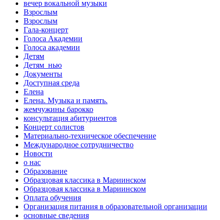
вечер вокальной музыки
Взрослым
Взрослым
Гала-концерт
Голоса Академии
Голоса академии
Детям
Детям_нью
Документы
Доступная среда
Елена
Елена. Музыка и память.
жемчужины барокко
консультация абитуриентов
Концерт солистов
Материально-техническое обеспечение
Международное сотрудничество
Новости
о нас
Образование
Образцовая классика в Мариинском
Образцовая классика в Мариинском
Оплата обучения
Организация питания в образовательной организации
основные сведения