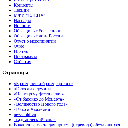
Концерты
Лекции
МФИ "ЕЛЕНА"
Награды
Новости
Образцовые белые ночи
Образцовые дети России
Отчет о мероприятии
Очно
Платно
Программы
События
Страницы
«Братец лис и братец кролик»
«Голоса академии»
«На встречу фестивалю!»
«От барокко до Моцарта»
«Волшебство Нового года»
«Голоса Академии»
newchildren
академический вокал
Вакантные места для приема (перевода) обучающихся