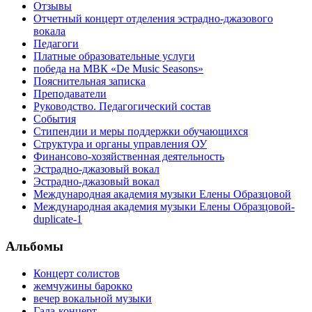
Отзывы
Отчетный концерт отделения эстрадно-джазового
вокала
Педагоги
Платные образовательные услуги
победа на МВК «De Music Seasons»
Пояснительная записка
Преподаватели
Руководство. Педагогический состав
События
Стипендии и меры поддержки обучающихся
Структура и органы управления ОУ
Финансово-хозяйственная деятельность
Эстрадно-джазовый вокал
Эстрадно-джазовый вокал
Международная академия музыки Елены Образцовой
Международная академия музыки Елены Образцовой-
duplicate-1
Альбомы
Концерт солистов
жемчужины барокко
вечер вокальной музыки
Гала-концерт