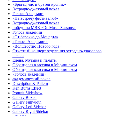
«Братец лис и братец кролик»
Эстрадно-джазовый вокал
Голоса Академии
«На встречу фестивалю!»
Эстрадно-джазовый вокал
победа на МВК «De Music Seasons»
Голоса академии
«От барокко до Моцарта»
«Голоса Академии»
«Волшебство Нового года»
Отчетный концерт отделения эстрадно-джазового
вокала
Елена. Музыка и память.
Образцовая классика в Мариинском
Образцовая классика в Мариинском
«Голоса академии»
академический вокал
Description & Pattern
Ken Burns Effect
Portrait Slideshow
Gallery Boxed
Gallery Fullwidth
Gallery Left Sidebar
Gallery Right Sidebar