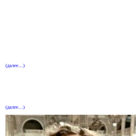
концертмейстер
Кулясова Мария Михайловна
концертмейстер
Самарина Елена Леонидовна
(далее…)
Вокальный педагог
Власова Наталья Сергеевна
(далее…)