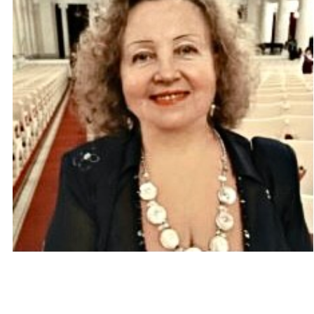
педагог фортепиано
Зорина Людмила Юрьевна