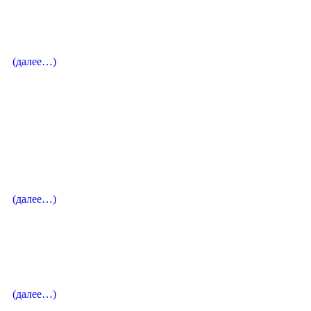
Рубин Елена Ароновна
Певица / Лауреат международных конкурсов
(далее…)
Вокальный педагог
Балашова-Трифонова Светлана
Владимировна
Лауреат Международных конкурсов/сопрано
(далее…)
Руководитель направления. Вокальный педагог
Ковалева Ольга Игоревна
(далее…)