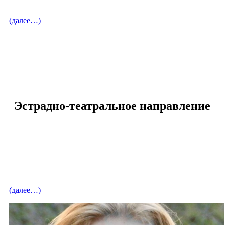
Лауреат международных конкурсов
(далее…)
вокальный педагог
Вассербаум Светлана Ивановна
Эстрадно-театральное направление
Вокальный педагог
Беляева Елена Александровна
Заслуженная артистка России
(далее…)