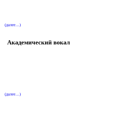
Лауреат международных конкурсов
Певица / Меццо-сопрано
(далее…)
Академический вокал
Директор Академии
Макарова Елена Вячеславовна
Лауреат международных конкурсов
Певица / Меццо-сопрано
(далее…)
Вокальный педагог