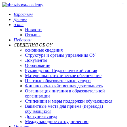
https://cwcases.com/article/alice-springs-unrest-police-charge-man-in-connection-with-kumanjayi-little-baby-s-death
https://secure.livechatinc.com/licence/10885812/v2/open_chat.cgi
mahjong ways 2
mahjong ways 2
acegaming888
acegaming888
EBET188
acegaming888
agen resmi piala dunia
acegaming888
acegaming888
EBET188
acegaming888
agen resmi piala dunia
acegaming888
acegaming888
acegaming888
acegaming888
acegaming888
acegaming888
acegaming888
acegaming888
acegaming888
acegaming888
acegaming888
acegaming888
acegaming888
acegaming888
acegaming888
MEGAWIN
MEGAWIN
acetoto888
acetoto888
qq365
qq365
slot maxwin
km789
acetoto888
acetoto888
qq365
qq365
slot maxwin
km789
cuan138
hk4d
Barca138
pay4d
pay4d
188bet
tototogel
188bet
hk4d
hK4d
gigaroyal
hk4d
Barca138
pay4d
pay4d
188bet
tototogel
188bet
hk4d
hK4d
slot20
slot gacor
slot dana
slot gacor
slot88
slot97
slot97
slot pulsa
slot97
slot97
toto jitu
slot dana
slot gacor
slot20
slot gacor
slot dana
slot gacor
slot88
slot97
slot97
slot pulsa
slot97
slot97
toto jitu
slot dana
slot gacor
slot dana
slot20
slot toto
plazaslot
slot qris
plazaslot
scatter hitam
slot qris
slot qris
plazaslot
slot qris
plazaslot
scatter hitam
slot qris
slot qris
plazaslot
Взрослым
Детям
о нас
Новости
Отзывы
Педагоги
СВЕДЕНИЯ ОБ ОУ
основные сведения
Структура и органы управления ОУ
Документы
Образование
Руководство. Педагогический состав
Материально-техническое обеспечение
Платные образовательные услуги
Финансово-хозяйственная деятельность
Организация питания в образовательной
организации
Стипендии и меры поддержки обучающихся
Вакантные места для приема (перевода)
обучающихся
Доступная среда
Международное сотрудничество
Оплата