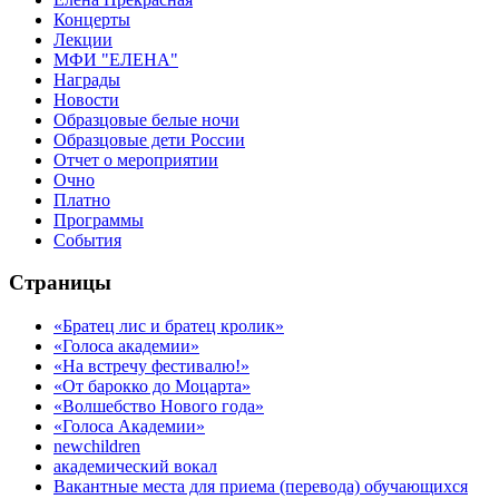
Концерты
Лекции
МФИ "ЕЛЕНА"
Награды
Новости
Образцовые белые ночи
Образцовые дети России
Отчет о мероприятии
Очно
Платно
Программы
События
Страницы
«Братец лис и братец кролик»
«Голоса академии»
«На встречу фестивалю!»
«От барокко до Моцарта»
«Волшебство Нового года»
«Голоса Академии»
newchildren
академический вокал
Вакантные места для приема (перевода) обучающихся