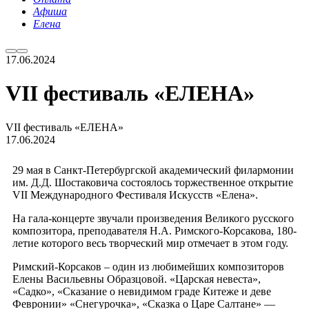
Афиша
Елена
17.06.2024
VII фестиваль «ЕЛЕНА»
VII фестиваль «ЕЛЕНА»
17.06.2024
29 мая в Санкт-Петербургской академический филармонии
им. Д.Д. Шостаковича состоялось торжественное открытие
VII Международного Фестиваля Искусств «Елена».
На гала-концерте звучали произведения Великого русского
композитора, преподавателя Н.А. Римского-Корсакова, 180-
летие которого весь творческий мир отмечает в этом году.
Римский-Корсаков – один из любимейших композиторов
Елены Васильевны Образцовой. «Царская невеста»,
«Садко», «Сказание о невидимом граде Китеже и деве
Февронии» «Снегурочка», «Сказка о Царе Салтане» —