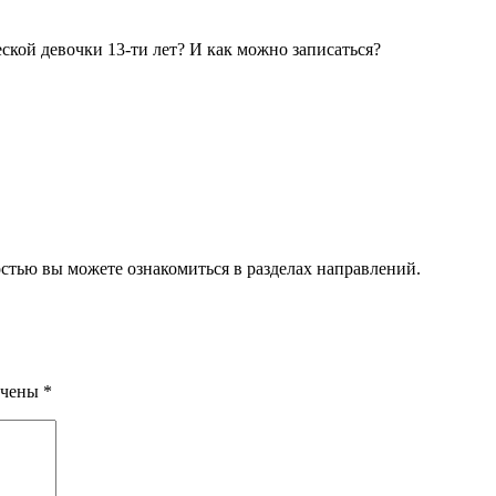
еской девочки 13-ти лет? И как можно записаться?
стью вы можете ознакомиться в разделах направлений.
ечены
*