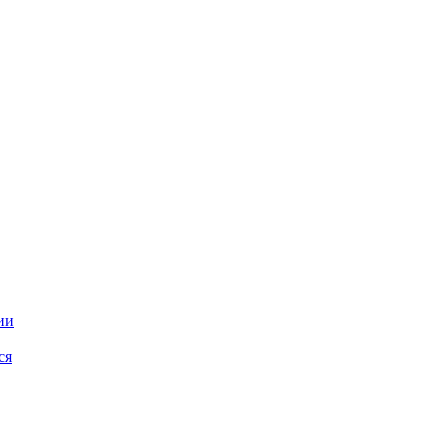
ии
ся