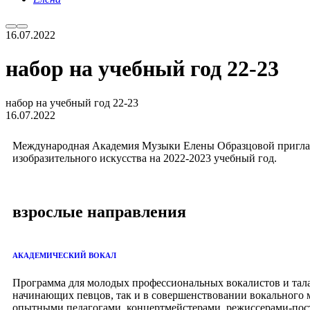
16.07.2022
набор на учебный год 22-23
набор на учебный год 22-23
16.07.2022
Международная Академия Музыки Елены Образцовой приглашае
изобразительного искусства на 2022-2023 учебный год.
взрослые направления
АКАДЕМИЧЕСКИЙ ВОКАЛ
Программа для молодых профессиональных вокалистов и тала
начинающих певцов, так и в совершенствовании вокального 
опытными педагогами, концертмейстерами, режиссерами-пост