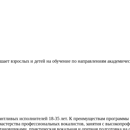
т взрослых и детей на обучение по направлениям академическо
нтливых исполнителей 18-35 лет. К преимуществам программы о
мастерства профессиональных вокалистов, занятия с высокопр
ановщиками, практическая вокальная и оперная подготовка на 