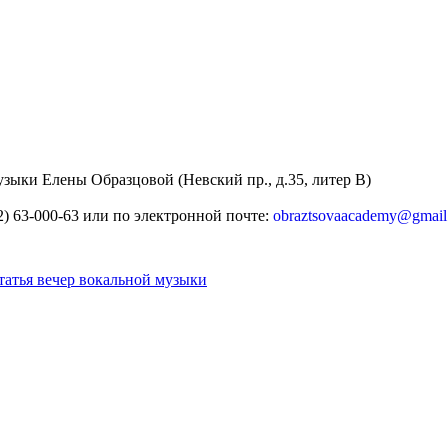
ыки Елены Образцовой (Невский пр., д.35, литер В)
) 63-000-63 или по электронной почте:
obraztsovaacademy@gmail
татья
вечер вокальной музыки