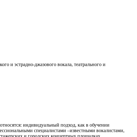
го и эстрадно-джазового вокала, театрального и
тносятся: индивидуальный подход, как в обучении
офессиональными специалистами –известными вокалистами,
стажерских и городских концертных площадках.