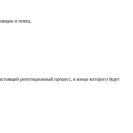
цовщик и певец.
настоящий репетиционный процесс, в конце которого будет