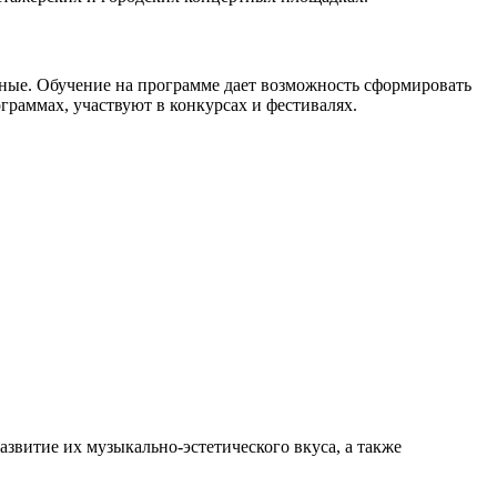
нные. Обучение на программе дает возможность сформировать
раммах, участвуют в конкурсах и фестивалях.
витие их музыкально-эстетического вкуса, а также